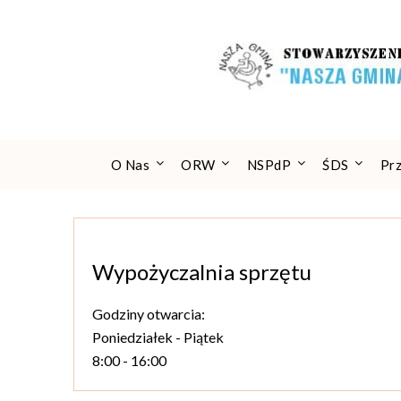
Skip
to
content
O Nas
ORW
NSPdP
ŚDS
Pr
Wypożyczalnia sprzętu
Godziny otwarcia:
Poniedziałek - Piątek
8:00 - 16:00