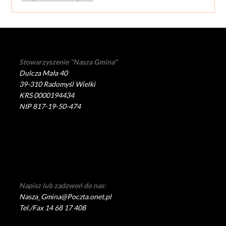
Stowarzyszenie "Nasza Gmina"
Dulcza Mała 40
39-310 Radomyśl Wielki
KRS 0000194434
NIP 817-19-50-474
Napisz lub zadzwoń do nas:
Nasza_Gmina@Poczta.onet.pl
Tel./Fax 14 68 17 408