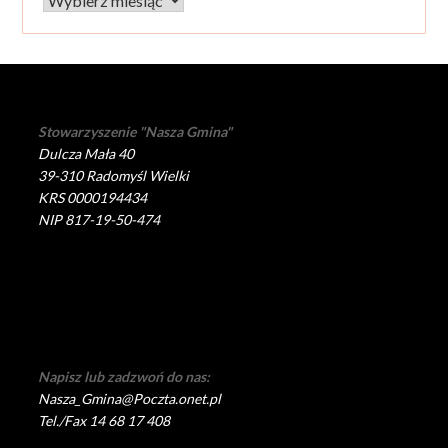
Archiwum
Stowarzyszenie "Nasza Gmina"
Dulcza Mała 40
39-310 Radomyśl Wielki
KRS 0000194434
NIP 817-19-50-474
Napisz lub zadzwoń do nas:
Nasza_Gmina@Poczta.onet.pl
Tel./Fax 14 68 17 408