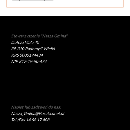
Stowarzyszenie "Nasza Gmina"
Dulcza Mała 40
39-310 Radomyśl Wielki
KRS 0000194434
NIP 817-19-50-474
Napisz lub zadzwoń do nas:
Nasza_Gmina@Poczta.onet.pl
Tel./Fax 14 68 17 408