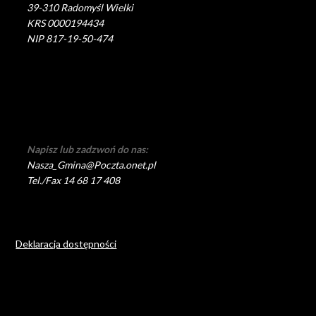
39-310 Radomyśl Wielki
KRS 0000194434
NIP 817-19-50-474
Napisz lub zadzwoń do nas:
Nasza_Gmina@Poczta.onet.pl
Tel./Fax 14 68 17 408
Deklaracja dostępności