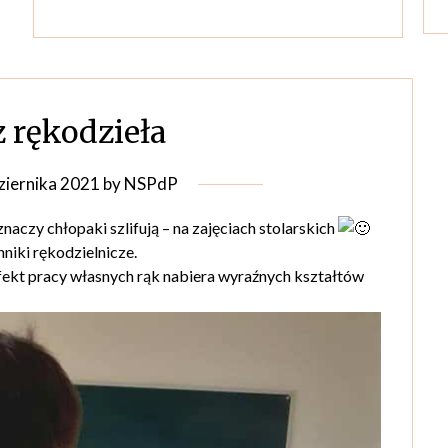
z rękodzieła
ziernika 2021
by
NSPdP
naczy chłopaki szlifują – na zajęciach stolarskich
niki rękodzielnicze.
 efekt pracy własnych rąk nabiera wyraźnych kształtów