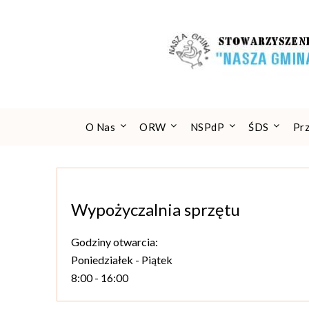
Skip
to
content
O Nas
ORW
NSPdP
ŚDS
Pr
Wypożyczalnia sprzętu
Godziny otwarcia:
Poniedziałek - Piątek
8:00 - 16:00