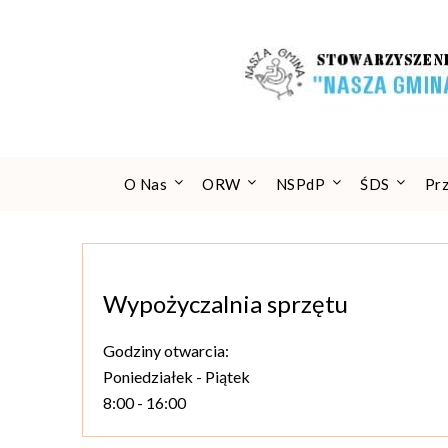
Skip
to
content
O Nas
ORW
NSPdP
ŚDS
Pr
Wypożyczalnia sprzętu
Godziny otwarcia:
Poniedziałek - Piątek
8:00 - 16:00