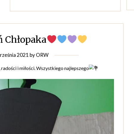
ń Chłopaka
rześnia 2021
by
ORW
adości i miłości. Wszystkiego najlepszego