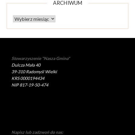
ARCHIWUM
Archiwum
Stowarzyszenie "Nasza Gmina"
Dulcza Mała 40
39-310 Radomyśl Wielki
KRS 0000194434
NIP 817-19-50-474
Napisz lub zadzwoń do nas: