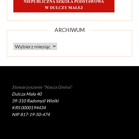
ARCHIWUM
Archiwum
Stowarzyszenie "Nasza Gmina"
Dulcza Mała 40
39-310 Radomyśl Wielki
KRS 0000194434
NIP 817-19-50-474