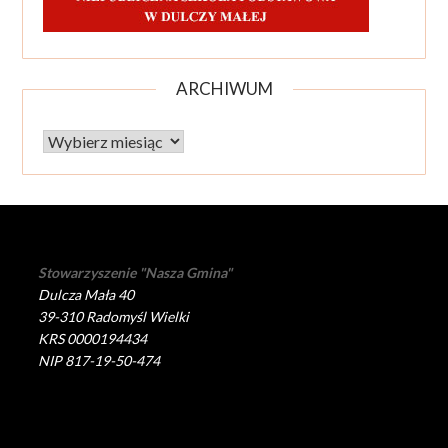
ARCHIWUM
Archiwum
Stowarzyszenie "Nasza Gmina"
Dulcza Mała 40
39-310 Radomyśl Wielki
KRS 0000194434
NIP 817-19-50-474