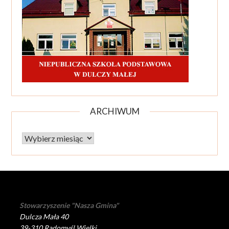
ARCHIWUM
Archiwum
Stowarzyszenie "Nasza Gmina"
Dulcza Mała 40
39-310 Radomyśl Wielki