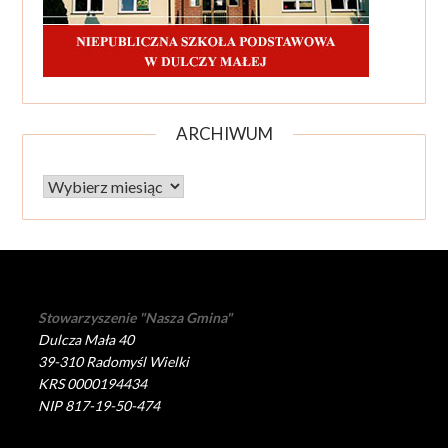
ARCHIWUM
Archiwum
Stowarzyszenie "Nasza Gmina"
Dulcza Mała 40
39-310 Radomyśl Wielki
KRS 0000194434
NIP 817-19-50-474