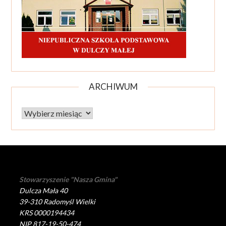
ARCHIWUM
Archiwum
Stowarzyszenie "Nasza Gmina"
Dulcza Mała 40
39-310 Radomyśl Wielki
KRS 0000194434
NIP 817-19-50-474