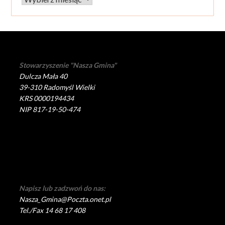
Stowarzyszenie "Nasza Gmina"
Dulcza Mała 40
39-310 Radomyśl Wielki
KRS 0000194434
NIP 817-19-50-474
Napisz lub zadzwoń do nas:
Nasza_Gmina@Poczta.onet.pl
Tel./Fax 14 68 17 408