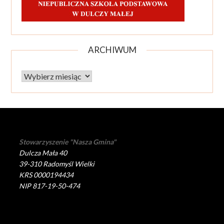
ARCHIWUM
Archiwum
Stowarzyszenie "Nasza Gmina"
Dulcza Mała 40
39-310 Radomyśl Wielki
KRS 0000194434
NIP 817-19-50-474