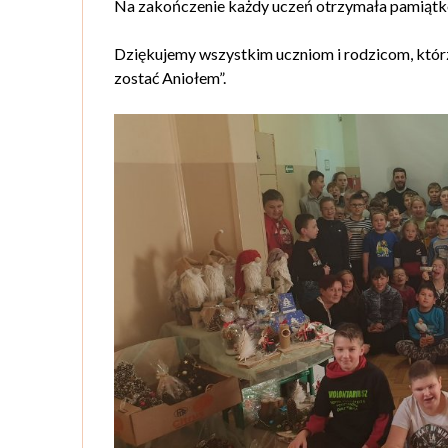
Na zakończenie każdy uczeń otrzymała pamiątk
Dziękujemy wszystkim uczniom i rodzicom, którzy
zostać Aniołem”.