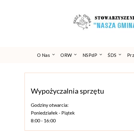
Skip
to
content
O Nas
ORW
NSPdP
ŚDS
Pr
Wypożyczalnia sprzętu
Godziny otwarcia:
Poniedziałek - Piątek
8:00 - 16:00