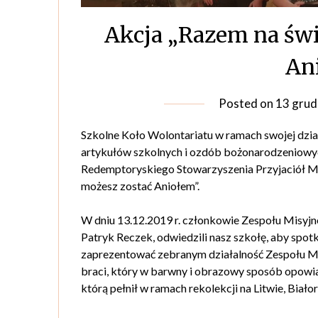
Akcja „Razem na świ
An
Posted on
13 grud
Szkolne Koło Wolontariatu w ramach swojej dzia
artykułów szkolnych i ozdób bożonarodzeniow
Redemptoryskiego Stowarzyszenia Przyjaciół Mi
możesz zostać Aniołem”.
W dniu 13.12.2019 r. członkowie Zespołu Misy
Patryk Reczek, odwiedzili nasz szkołę, aby spot
zaprezentować zebranym działalność Zespołu Mis
braci, który w barwny i obrazowy sposób opowiada
którą pełnił w ramach rekolekcji na Litwie, Białor