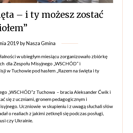
ęta – i ty możesz zostać
iołem”
nia 2019
by
Nasza Gmina
łalności w ubiegłym miesiącu zorganizowało zbiórkę
ych dla Zespołu Misyjnego „WSCHÓD” i
sji w Tuchowie pod hasłem „Razem na święta i ty
jnego „WSCHÓD”z Tuchowa – bracia Aleksander Ćwik i
kać się z uczniami, gronem pedagogicznym i
yjnego. Uczniowie w skupieniu i z uwagą słuchali słów
ł o realiach z jakimi zetknęli się podczas posługi,
usi czy Ukrainie.