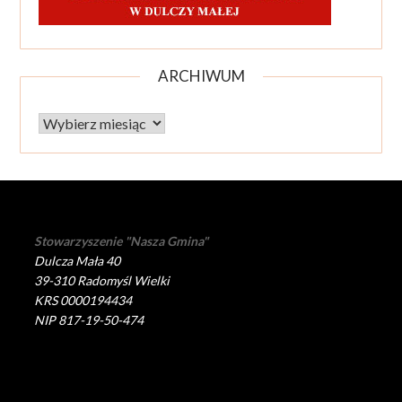
ARCHIWUM
Archiwum
Stowarzyszenie "Nasza Gmina"
Dulcza Mała 40
39-310 Radomyśl Wielki
KRS 0000194434
NIP 817-19-50-474