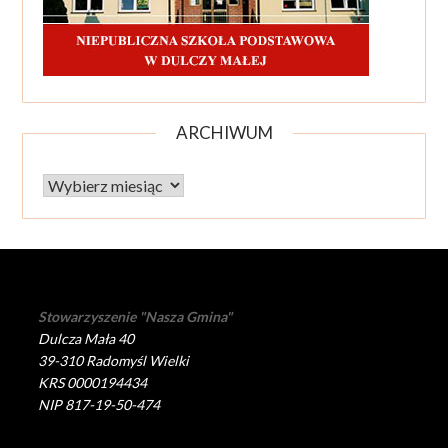
ARCHIWUM
Archiwum
Stowarzyszenie "Nasza Gmina"
Dulcza Mała 40
39-310 Radomyśl Wielki
KRS 0000194434
NIP 817-19-50-474