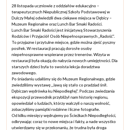
28 listopada uczniowie z oddziałów edukacyjno –
terapeutycznych Niepublicznej Szkoły Podstawowej w
Dulczy Małej odwiedzili dwa ciekawe miejsca w Dębicy –
Muzeum Regionalne oraz Lunch Bar Smaki Radości.
Lunch Bar Smaki Radości jest inicjatywą Stowarzyszenia
Rodziców i Przyjaciół Osób Niepełnosprawnych „Radość”.
To przyjazne i przytulne miejsce, gdzie można zjeść pyszny
posiłek. W restauracji pracują dorosłe osoby
niepełnosprawne wspierane przez trenerów. Wizyta w
restauracji była okazją do nabycia nowych umiejętności. Dla
starszych dzieci była to swoista lekcja doradztwa
zawodowego.
Po śniadaniu udaliśmy się do Muzeum Regionalnego, gdzie
zwiedziliśmy wystawę „Jawą się stało co pradziad śnił.
Dębiczan wędrówka ku Niepodległej”. Podczas zwiedzania
ekspozycji przewodnik przybliżył nam historię regionu,
opowiedział o ludziach, którzy walczyli o naszą wolność,
zobaczyliśmy pamiątki rodzinne i liczne fotografie.
Od kilku miesięcy wędrujemy po Ścieżkach Niepodległości,
odkrywając coraz to nowe miejsca i fakty, a nade wszystko
utwierdzamy się w przekonaniu, że trudna była droga