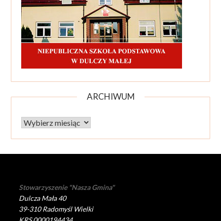
ARCHIWUM
Archiwum
Stowarzyszenie "Nasza Gmina"
Dulcza Mała 40
39-310 Radomyśl Wielki
KRS 0000194434