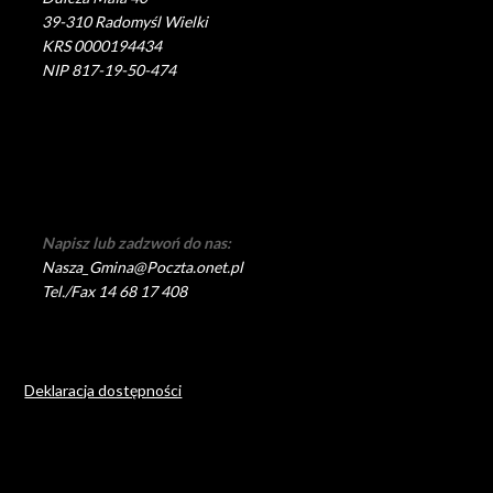
39-310 Radomyśl Wielki
KRS 0000194434
NIP 817-19-50-474
Napisz lub zadzwoń do nas:
Nasza_Gmina@Poczta.onet.pl
Tel./Fax 14 68 17 408
Deklaracja dostępności