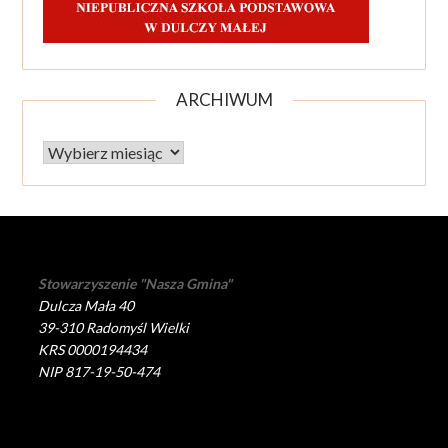
ARCHIWUM
Archiwum
Stowarzyszenie "Nasza Gmina"
Dulcza Mała 40
39-310 Radomyśl Wielki
KRS 0000194434
NIP 817-19-50-474