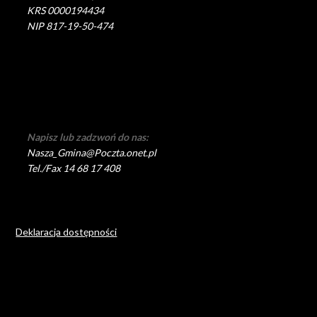
KRS 0000194434
NIP 817-19-50-474
Napisz lub zadzwoń do nas:
Nasza_Gmina@Poczta.onet.pl
Tel./Fax 14 68 17 408
Deklaracja dostępności