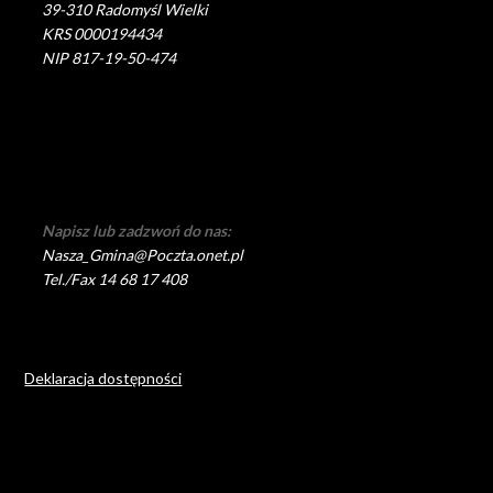
39-310 Radomyśl Wielki
KRS 0000194434
NIP 817-19-50-474
Napisz lub zadzwoń do nas:
Nasza_Gmina@Poczta.onet.pl
Tel./Fax 14 68 17 408
Deklaracja dostępności