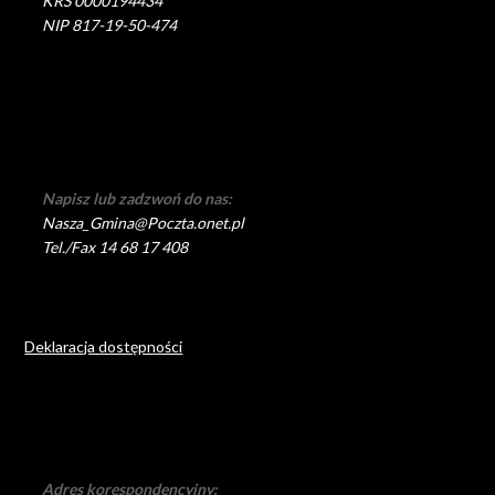
KRS 0000194434
NIP 817-19-50-474
Napisz lub zadzwoń do nas:
Nasza_Gmina@Poczta.onet.pl
Tel./Fax 14 68 17 408
Deklaracja dostępności
Adres korespondencyjny: