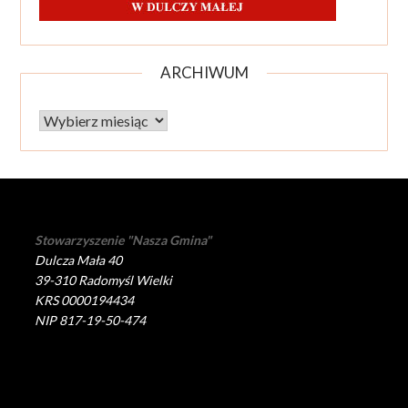
ARCHIWUM
Archiwum
Stowarzyszenie "Nasza Gmina"
Dulcza Mała 40
39-310 Radomyśl Wielki
KRS 0000194434
NIP 817-19-50-474