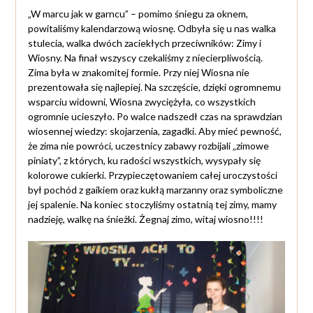
„W marcu jak w garncu” – pomimo śniegu za oknem,
powitaliśmy kalendarzową wiosnę. Odbyła się u nas walka
stulecia, walka dwóch zaciekłych przeciwników: Zimy i
Wiosny. Na finał wszyscy czekaliśmy z niecierpliwością.
Zima była w znakomitej formie. Przy niej Wiosna nie
prezentowała się najlepiej. Na szczęście, dzięki ogromnemu
wsparciu widowni, Wiosna zwyciężyła, co wszystkich
ogromnie ucieszyło. Po walce nadszedł czas na sprawdzian
wiosennej wiedzy: skojarzenia, zagadki. Aby mieć pewność,
że zima nie powróci, uczestnicy zabawy rozbijali „zimowe
piniaty”, z których, ku radości wszystkich, wysypały się
kolorowe cukierki. Przypieczętowaniem całej uroczystości
był pochód z gaikiem oraz kukłą marzanny oraz symboliczne
jej spalenie. Na koniec stoczyliśmy ostatnią tej zimy, mamy
nadzieję, walkę na śnieżki. Żegnaj zimo, witaj wiosno!!!!