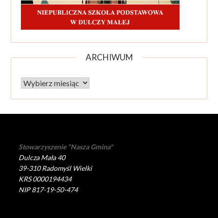
ARCHIWUM
Archiwum
Stowarzyszenie "Nasza Gmina"
Dulcza Mała 40
39-310 Radomyśl Wielki
KRS 0000194434
NIP 817-19-50-474