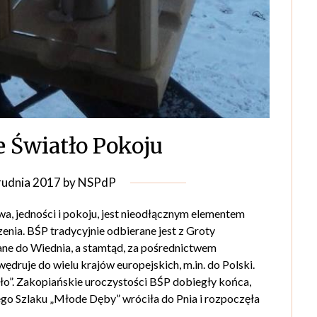
e Światło Pokoju
rudnia 2017
by
NSPdP
a, jedności i pokoju, jest nieodłącznym elementem
a. BŚP tradycyjnie odbierane jest z Groty
ne do Wiednia, a stamtąd, za pośrednictwem
ędruje do wielu krajów europejskich, m.in. do Polski.
ło”. Zakopiańskie uroczystości BŚP dobiegły końca,
ego Szlaku „Młode Dęby” wróciła do Pnia i rozpoczęła