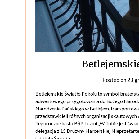
Betlejemski
Posted on
23 g
Betlejemskie Światło Pokoju to symbol braterstw
adwentowego przygotowania do Bożego Narodzeni
Narodzenia Pańskiego w Betlejem, transportowa
przedstawicieli różnych organizacji skautowych w
Tegoroczne hasło BŚP brzmi „W Tobie jest świat
delegacja z 15 Drużyny Harcerskiej Nieprzetart
sztafetę Światła.