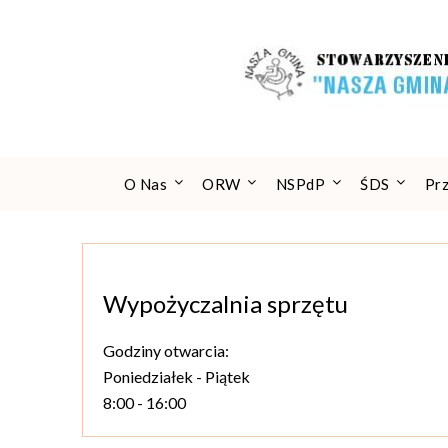
Skip
to
content
O Nas
ORW
NSPdP
ŚDS
Pr
Wypożyczalnia sprzętu
Godziny otwarcia:
Poniedziałek - Piątek
8:00 - 16:00