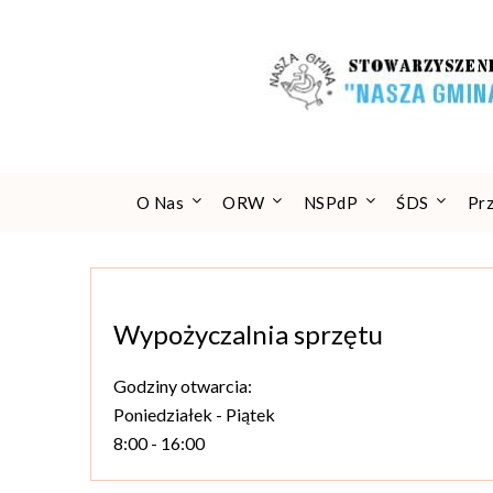
Skip
to
content
O Nas
ORW
NSPdP
ŚDS
Pr
Wypożyczalnia sprzętu
Godziny otwarcia:
Poniedziałek - Piątek
8:00 - 16:00