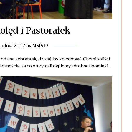
Kolęd i Pastorałek
rudnia 2017
by
NSPdP
zina zebrała się dzisiaj, by kolędować. Chętni soliści
icznością, za co otrzymali dyplomy i drobne upominki.