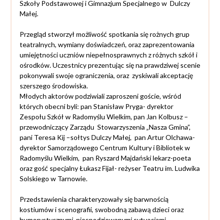
Szkoły Podstawowej i Gimnazjum Specjalnego w Dulczy
Małej.
Przegląd stworzył możliwość spotkania się rożnych grup
teatralnych, wymiany doświadczeń, oraz zaprezentowania
umiejętności uczniów niepełnosprawnych z różnych szkół i
ośrodków. Uczestnicy prezentując się na prawdziwej scenie
pokonywali swoje ograniczenia, oraz zyskiwali akceptację
szerszego środowiska.
Młodych aktorów podziwiali zaproszeni goście, wśród
których obecni byli: pan Stanisław Pryga- dyrektor
Zespołu Szkół w Radomyślu Wielkim, pan Jan Kolbusz –
przewodniczący Zarządu Stowarzyszenia „Nasza Gmina”,
pani Teresa Kij –sołtys Dulczy Małej, pan Artur Olchawa-
dyrektor Samorządowego Centrum Kultury i Bibliotek w
Radomyślu Wielkim, pan Ryszard Majdański lekarz-poeta
oraz gość specjalny Łukasz Fijał- reżyser Teatru im. Ludwika
Solskiego w Tarnowie.
Przedstawienia charakteryzowały się barwnością
kostiumów i scenografii, swobodną zabawą dzieci oraz
humorystycznymi, niespodziewanymi sytuacjami