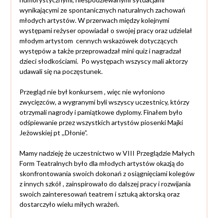
wynikającymi ze spontanicznych naturalnych zachowań
młodych artystów. W przerwach między kolejnymi
występami reżyser opowiadał o swojej pracy oraz udzielał
młodym artystom cennych wskazówek dotyczących
występów a także przeprowadzał mini quiz i nagradzał
dzieci słodkościami. Po występach wszyscy mali aktorzy
udawali się na poczęstunek.
Przegląd nie był konkursem , więc nie wyłoniono
zwycięzców, a wygranymi byli wszyscy uczestnicy, którzy
otrzymali nagrody i pamiątkowe dyplomy. Finałem było
odśpiewanie przez wszystkich artystów piosenki Majki
Jeżowskiej pt ,,Dłonie”.
Mamy nadzieję że uczestnictwo w VIII Przeglądzie Małych
Form Teatralnych było dla młodych artystów okazją do
skonfrontowania swoich dokonań z osiągnięciami kolegów
z innych szkół , zainspirowało do dalszej pracy i rozwijania
swoich zainteresowań teatrem i sztuką aktorską oraz
dostarczyło wielu miłych wrażeń.