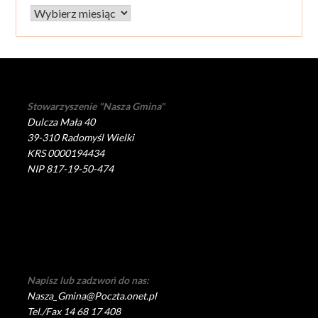
Archiwum
Stowarzyszenie "Nasza Gmina"
Dulcza Mała 40
39-310 Radomyśl Wielki
KRS 0000194434
NIP 817-19-50-474
Napisz lub zadzwoń do nas:
Nasza_Gmina@Poczta.onet.pl
Tel./Fax 14 68 17 408