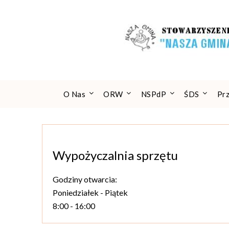
Skip
to
content
O Nas
ORW
NSPdP
ŚDS
Pr
Wypożyczalnia sprzętu
Godziny otwarcia:
Poniedziałek - Piątek
8:00 - 16:00