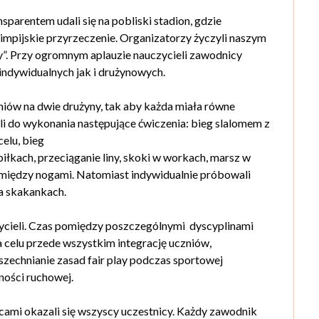
arentem udali się na pobliski stadion, gdzie
limpijskie przyrzeczenie. Organizatorzy życzyli naszym
ay”. Przy ogromnym aplauzie nauczycieli zawodnicy
indywidualnych jak i drużynowych.
iów na dwie drużyny, tak aby każda miała równe
i do wykonania następujące ćwiczenia: bieg slalomem z
elu, bieg
iłkach, przeciąganie liny, skoki w workach, marsz w
omiędzy nogami. Natomiast indywidualnie próbowali
na skakankach.
ycieli. Czas pomiędzy poszczególnymi dyscyplinami
 celu przede wszystkim integrację uczniów,
szechnianie zasad fair play podczas sportowej
ności ruchowej.
zcami okazali się wszyscy uczestnicy. Każdy zawodnik