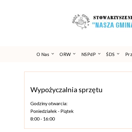
Skip
to
content
O Nas
ORW
NSPdP
ŚDS
Pr
Wypożyczalnia sprzętu
Godziny otwarcia:
Poniedziałek - Piątek
8:00 - 16:00