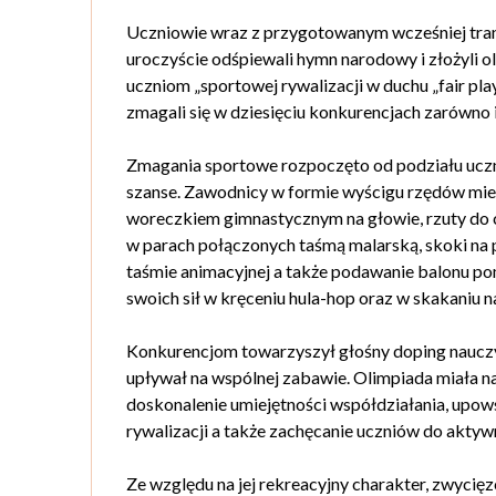
Uczniowie wraz z przygotowanym wcześniej transp
uroczyście odśpiewali hymn narodowy i złożyli o
uczniom „sportowej rywalizacji w duchu „fair pl
zmagali się w dziesięciu konkurencjach zarówno 
Zmagania sportowe rozpoczęto od podziału uczn
szanse. Zawodnicy w formie wyścigu rzędów miel
woreczkiem gimnastycznym na głowie, rzuty do c
w parach połączonych taśmą malarską, skoki na p
taśmie animacyjnej a także podawanie balonu p
swoich sił w kręceniu hula-hop oraz w skakaniu 
Konkurencjom towarzyszył głośny doping naucz
upływał na wspólnej zabawie. Olimpiada miała na
doskonalenie umiejętności współdziałania, upow
rywalizacji a także zachęcanie uczniów do aktyw
Ze względu na jej rekreacyjny charakter, zwycię