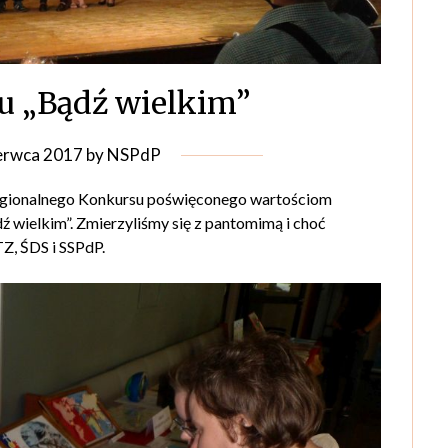
u „Bądź wielkim”
erwca 2017
by
NSPdP
Regionalnego Konkursu poświęconego wartościom
ź wielkim”. Zmierzyliśmy się z pantomimą i choć
TZ, ŚDS i SSPdP.