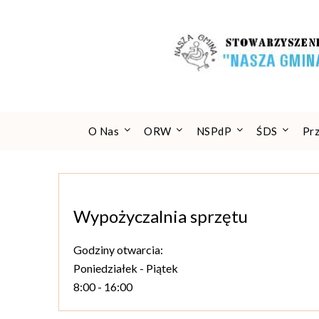
Skip
to
content
O Nas
ORW
NSPdP
ŚDS
Pr
Wypożyczalnia sprzętu
Godziny otwarcia:
Poniedziałek - Piątek
8:00 - 16:00