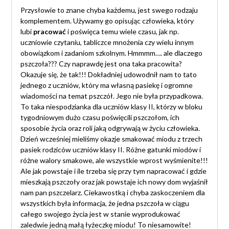
Przysłowie to znane chyba każdemu, jest swego rodzaju
komplementem. Używamy go opisując człowieka, który
lubi
pracować
i poświęca temu wiele czasu, jak np.
uczniowie czytaniu, tabliczce mnożenia czy wielu innym
obowiązkom i zadaniom szkolnym. Hmmmm…. ale dlaczego
pszczoła??? Czy naprawdę jest ona taka pracowita?
Okazuje się, że tak!!! Dokładniej udowodnił nam to tato
jednego z uczniów, który ma własną pasiekę i ogromne
wiadomości na temat pszczół. Jego nie była przypadkowa.
To taka niespodzianka dla uczniów klasy II, którzy w bloku
tygodniowym dużo czasu poświęcili pszczołom, ich
sposobie życia oraz roli jaką odgrywają w życiu człowieka.
Dzień wcześniej mieliśmy okazje smakować miodu z trzech
pasiek rodziców uczniów klasy II. Różne gatunki miodów i
różne walory smakowe, ale wszystkie wprost wyśmienite!!!
Ale jak powstaje i ile trzeba się przy tym napracować i gdzie
mieszkają pszczoły oraz jak powstaje ich nowy dom wyjaśnił
nam pan pszczelarz. Ciekawostką i chyba zaskoczeniem dla
wszystkich była informacja, że jedna pszczoła w ciągu
całego swojego życia jest w stanie wyprodukować
zaledwie jedną małą łyżeczkę miodu! To niesamowite!