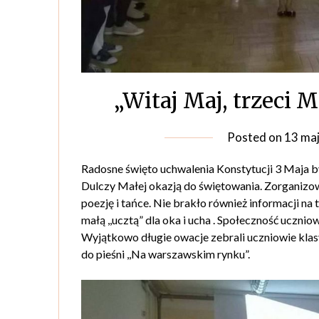
„Witaj Maj, trzeci Ma
Posted on
13 ma
Radosne święto uchwalenia Konstytucji 3 Maja 
Dulczy Małej okazją do świętowania. Zorganizow
poezję i tańce. Nie brakło również informacji na
małą ,,ucztą” dla oka i ucha . Społeczność uczn
Wyjątkowo długie owacje zebrali uczniowie klas
do pieśni ,,Na warszawskim rynku”.