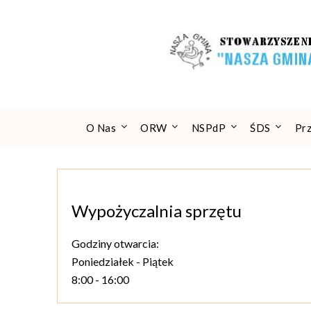
Skip
to
content
O Nas
ORW
NSPdP
ŚDS
Pr
Wypożyczalnia sprzętu
Godziny otwarcia:
Poniedziałek - Piątek
8:00 - 16:00