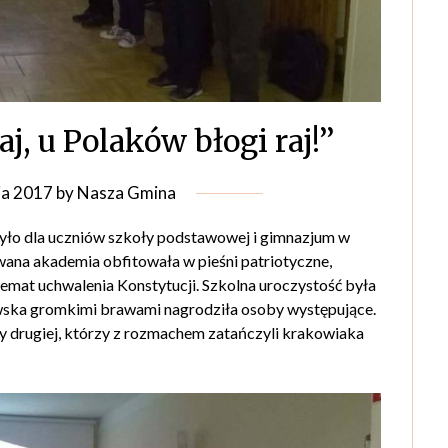
j, u Polaków błogi raj!’’
ja 2017
by
Nasza Gmina
było dla uczniów szkoły podstawowej i gimnazjum w
ana akademia obfitowała w pieśni patriotyczne,
 temat uchwalenia Konstytucji. Szkolna uroczystość była
iowska gromkimi brawami nagrodziła osoby występujące.
y drugiej, którzy z rozmachem zatańczyli krakowiaka