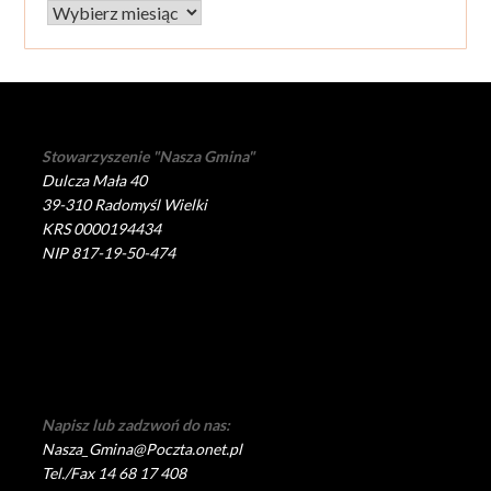
Archiwum
Stowarzyszenie "Nasza Gmina"
Dulcza Mała 40
39-310 Radomyśl Wielki
KRS 0000194434
NIP 817-19-50-474
Napisz lub zadzwoń do nas:
Nasza_Gmina@Poczta.onet.pl
Tel./Fax 14 68 17 408