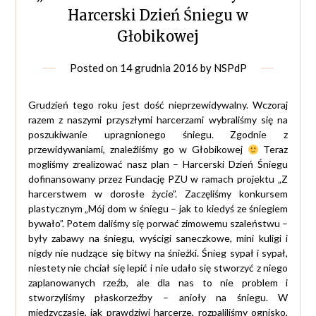
Harcerski Dzień Śniegu w
Głobikowej
Posted on
14 grudnia 2016
by
NSPdP
Grudzień tego roku jest dość nieprzewidywalny. Wczoraj
razem z naszymi przyszłymi harcerzami wybraliśmy się na
poszukiwanie upragnionego śniegu. Zgodnie z
przewidywaniami, znaleźliśmy go w Głobikowej
Teraz
mogliśmy zrealizować nasz plan – Harcerski Dzień Śniegu
dofinansowany przez Fundację PZU w ramach projektu „Z
harcerstwem w dorosłe życie”. Zaczęliśmy konkursem
plastycznym „Mój dom w śniegu – jak to kiedyś ze śniegiem
bywało”. Potem daliśmy się porwać zimowemu szaleństw
u –
były zabawy na śniegu, wyścigi saneczkowe, mini kuligi i
nigdy nie nudzące się bitwy na śnieżki. Śnieg sypał i sypał,
niestety nie chciał się lepić i nie udało się stworzyć z niego
zaplanowanych rzeźb, ale dla nas to nie problem i
stworzyliśmy płaskorzeźby – anioły na śniegu. W
międzyczasie, jak prawdziwi harcerze, rozpaliliśmy ognisko,