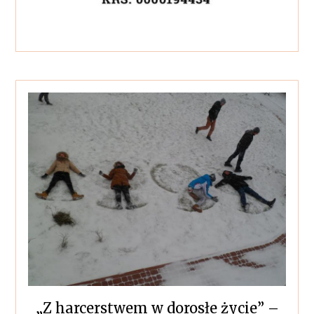
„Z harcerstwem w dorosłe życie” –