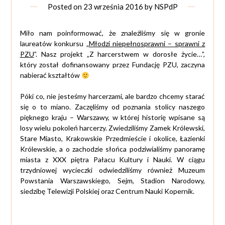
Posted on
23 września 2016
by
NSPdP
Miło nam poinformować, że znaleźliśmy się w gronie
laureatów konkursu „
Młodzi niepełnosprawni – sprawni z
PZU
”. Nasz projekt „Z harcerstwem w dorosłe życie…”,
który został dofinansowany przez Fundację PZU, zaczyna
nabierać kształtów
Póki co, nie jesteśmy harcerzami, ale bardzo chcemy starać
się o to miano. Zaczęliśmy od poznania stolicy naszego
pięknego kraju – Warszawy, w której historię wpisane są
losy wielu pokoleń harcerzy. Zwiedziliśmy Zamek Królewski,
Stare Miasto, Krakowskie Przedmieście i okolice, Łazienki
Królewskie, a o zachodzie słońca podziwialiśmy panoramę
miasta z XXX piętra Pałacu Kultury i Nauki. W ciągu
trzydniowej wycieczki odwiedziliśmy również Muzeum
Powstania Warszawskiego, Sejm, Stadion Narodowy,
siedzibę Telewizji Polskiej oraz Centrum Nauki Kopernik.