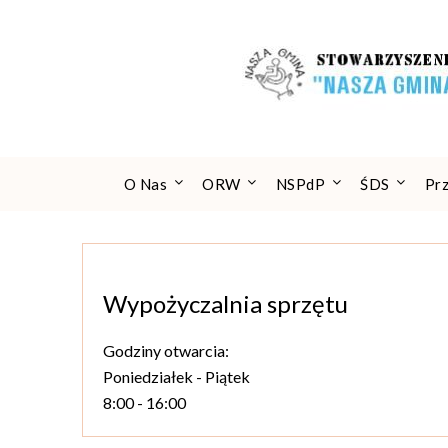
Skip
to
content
O Nas
ORW
NSPdP
ŚDS
Pr
Wypożyczalnia sprzętu
Godziny otwarcia:
Poniedziałek - Piątek
8:00 - 16:00