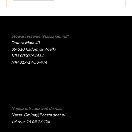
Stowarzyszenie "Nasza Gmina"
Dulcza Mała 40
39-310 Radomyśl Wielki
KRS 0000194434
NIP 817-19-50-474
Napisz lub zadzwoń do nas:
Nasza_Gmina@Poczta.onet.pl
Tel./Fax 14 68 17 408