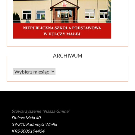
ARCHIWUM
Archiwum
Stowarzyszenie "Nasza Gmina"
Dulcza Mała 40
39-310 Radomyśl Wielki
KRS 0000194434