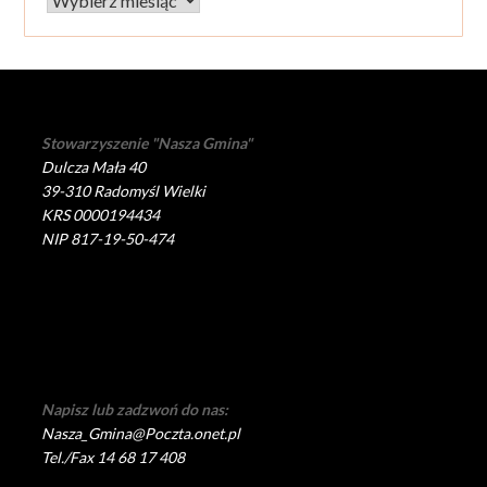
Archiwum
Stowarzyszenie "Nasza Gmina"
Dulcza Mała 40
39-310 Radomyśl Wielki
KRS 0000194434
NIP 817-19-50-474
Napisz lub zadzwoń do nas:
Nasza_Gmina@Poczta.onet.pl
Tel./Fax 14 68 17 408