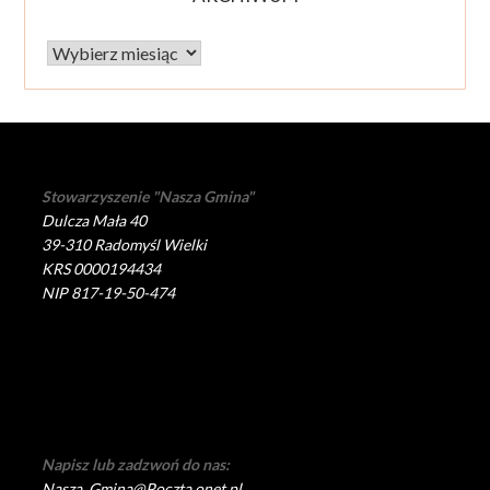
Archiwum
Stowarzyszenie "Nasza Gmina"
Dulcza Mała 40
39-310 Radomyśl Wielki
KRS 0000194434
NIP 817-19-50-474
Napisz lub zadzwoń do nas:
Nasza_Gmina@Poczta.onet.pl