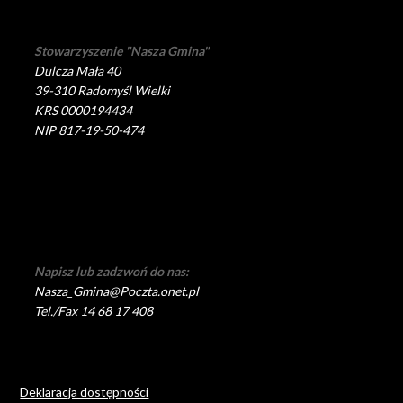
Stowarzyszenie "Nasza Gmina"
Dulcza Mała 40
39-310 Radomyśl Wielki
KRS 0000194434
NIP 817-19-50-474
Napisz lub zadzwoń do nas:
Nasza_Gmina@Poczta.onet.pl
Tel./Fax 14 68 17 408
Deklaracja dostępności