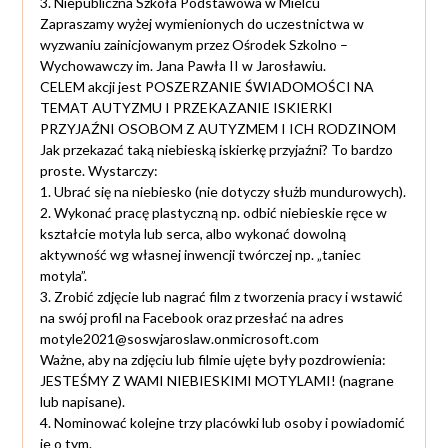
3. Niepubliczna Szkoła Podstawowa w Mielcu
Zapraszamy wyżej wymienionych do uczestnictwa w
wyzwaniu zainicjowanym przez Ośrodek Szkolno –
Wychowawczy im. Jana Pawła II w Jarosławiu.
CELEM akcji jest POSZERZANIE ŚWIADOMOŚCI NA
TEMAT AUTYZMU I PRZEKAZANIE ISKIERKI
PRZYJAŹNI OSOBOM Z AUTYZMEM I ICH RODZINOM
Jak przekazać taką niebieską iskierkę przyjaźni? To bardzo
proste. Wystarczy:
1. Ubrać się na niebiesko (nie dotyczy służb mundurowych).
2. Wykonać pracę plastyczną np. odbić niebieskie ręce w
kształcie motyla lub serca, albo wykonać dowolną
aktywność wg własnej inwencji twórczej np. „taniec
motyla”.
3. Zrobić zdjęcie lub nagrać film z tworzenia pracy i wstawić
na swój profil na Facebook oraz przesłać na adres
motyle2021@soswjaroslaw.onmicrosoft.com
Ważne, aby na zdjęciu lub filmie ujęte były pozdrowienia:
JESTEŚMY Z WAMI NIEBIESKIMI MOTYLAMI! (nagrane
lub napisane).
4. Nominować kolejne trzy placówki lub osoby i powiadomić
je o tym.