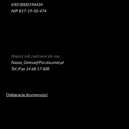
KRS 0000194434
NIP 817-19-50-474
Napisz lub zadzwoń do nas:
Nasza_Gmina@Poczta.onet.pl
Tel./Fax 14 68 17 408
Deklaracja dostępności